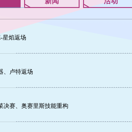
新闻
活动
-星焰返场
魂器、卢特返场
天菜决赛、奥赛里斯技能重构