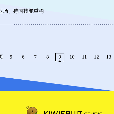
尔返场、持国技能重构
页
5
6
7
8
9
10
11
12
13