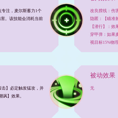
点专注，麦尔斯蓄力1个
改良膛线：伤害
理伤害。该技能会消耗当前
隐匿：【瞄准
【潜行】：效
穿甲弹：如果
视目标15%物
被动效果
轰击】必定触发猛攻，并
无
嘲讽】效果。