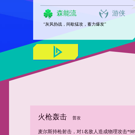
森能流
游侠
“灰风协战，间歇猛攻，蓄力爆发”
火枪轰击
普攻
麦尔斯持枪射击，对1名敌人造成物理攻击*9