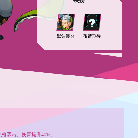
装扮
默认装扮
敬请期待
枪轰击】伤害提升40%。